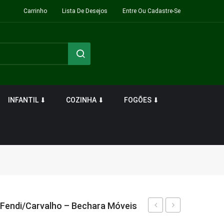
Carrinho
Lista De Desejos
Entre Ou Cadastre-Se
INFANTIL ⬇
COZINHA ⬇
FOGÕES ⬇
 Fendi/Carvalho – Bechara Móveis
Flow
Aparador