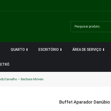
⬇
QUARTO ⬇
ESCRITÓRIO ⬇
ÁREA DE SERVIÇO ⬇
RETRÔ
ndi/Carvalho – Bechara Móveis
Buffet Aparador Danúbio