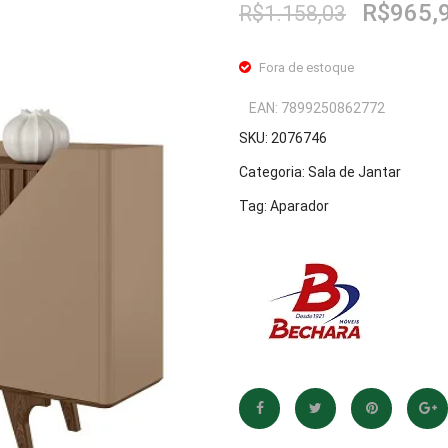
O
R$
965,
R$
1.158,03
preço
original
Fora de estoque
era:
R$1.158
EAN:
7899250862772
SKU:
2076746
Categoria:
Sala de Jantar
Tag:
Aparador