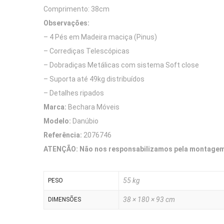
Comprimento: 38cm
Observações:
– 4 Pés em Madeira maciça (Pinus)
– Corrediças Telescópicas
– Dobradiças Metálicas com sistema Soft close
– Suporta até 49kg distribuídos
– Detalhes ripados
Marca:
Bechara Móveis
Modelo:
Danúbio
Referência:
2076746
ATENÇÃO: Não nos responsabilizamos pela montagem 
55 kg
PESO
38 × 180 × 93 cm
DIMENSÕES