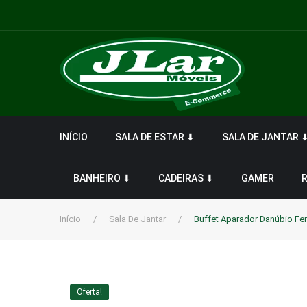
INÍCIO
SALA DE ESTAR ⬇
SALA DE JANTAR 
BANHEIRO ⬇
CADEIRAS ⬇
GAMER
Início
/
Sala De Jantar
/
Buffet Aparador Danúbio Fe
Oferta!