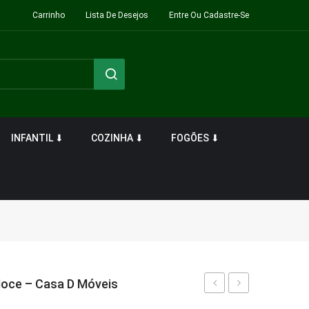
Carrinho
Lista De Desejos
Entre Ou Cadastre-Se
INFANTIL ⬇
COZINHA ⬇
FOGÕES ⬇
Noce – Casa D Móveis
Grace
Lizz