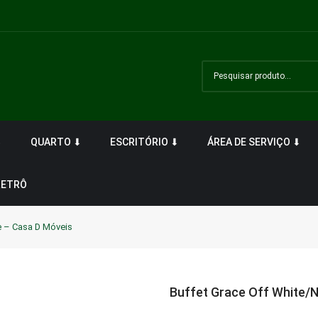
⬇
QUARTO ⬇
ESCRITÓRIO ⬇
ÁREA DE SERVIÇO ⬇
RETRÔ
e – Casa D Móveis
Buffet Grace Off White/