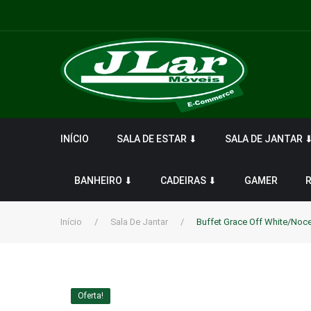
INÍCIO
SALA DE ESTAR ⬇
SALA DE JANTAR 
BANHEIRO ⬇
CADEIRAS ⬇
GAMER
Início
/
Sala De Jantar
/
Buffet Grace Off White/Noc
Oferta!