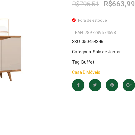
O
R$
663,99
R$
796,51
preço
original
Fora de estoque
era:
R$796,51
EAN:
7897289574598
SKU:
050454346
Categoria:
Sala de Jantar
Tag:
Buffet
Casa D Móveis