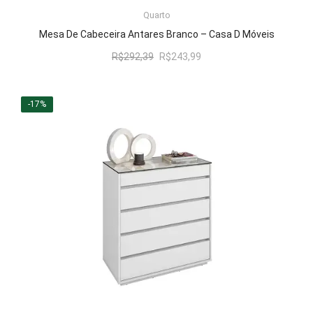
LER MAIS
Quarto
Mesa De Cabeceira Antares Branco – Casa D Móveis
O
O
R$
292,39
R$
243,99
preço
preço
original
atual
era:
é:
-17%
R$292,39.
R$243,99.