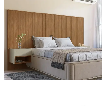
Cômoda
Penteadeira
Guarda Roupas
Roupeiro
Mesa de Cabeceira
Sapateira
Cabeceira
Beliche
Baú
Closet Modulado
Escritório ⬇
Escrivaninha