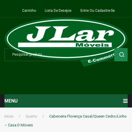
Carrinho
Lista De Desejos
Entre Ou Cadastre-Se
MENU
Início
Início
/
Quarto
/
Cabeceira Florença Casal/Queen Cedro/Linho
– Casa D Móveis
Sala de Estar ⬇