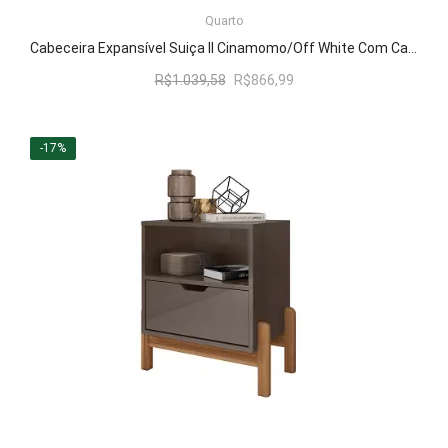
LER MAIS
Quarto
Cabeceira Expansível Suiça II Cinamomo/Off White Com Capitonê Pena Caramelo – RV Móveis
O
O
R$
1.039,58
R$
866,99
preço
preço
original
atual
era:
é:
-17%
R$1.039,58.
R$866,99.