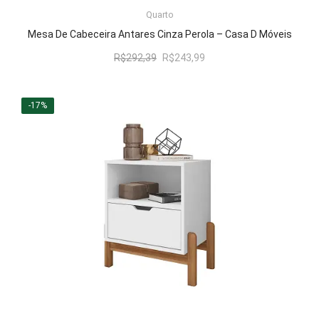
LER MAIS
Quarto
Mesa De Cabeceira Antares Cinza Perola – Casa D Móveis
O
O
R$
292,39
R$
243,99
preço
preço
original
atual
era:
é:
-17%
R$292,39.
R$243,99.