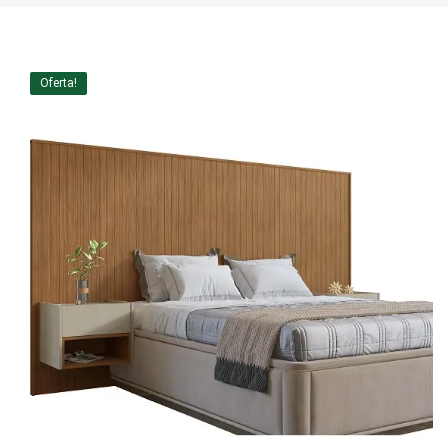
Home Theater
Painel
Oferta!
Rack
Aparador
Balcão
Bancada
Buffets
Livreiro
Luminária
Mesa de Apoio
Mesa de Centro