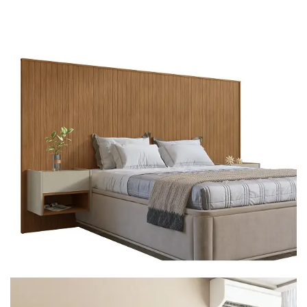
Mesa de Canto
Mesa Lateral
Nicho
Sala de Jantar ⬇
Mesa de Jantar
Mesa
Cristaleira
Adega
Buffets
Quarto ⬇
Cama