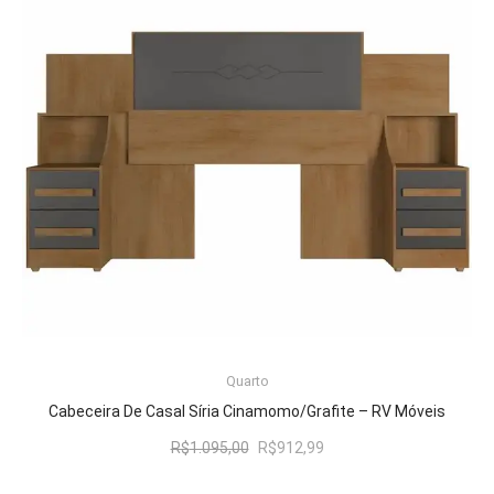
LER MAIS
Quarto
Cabeceira De Casal Síria Cinamomo/Grafite – RV Móveis
O
O
R$
1.095,00
R$
912,99
preço
preço
original
atual