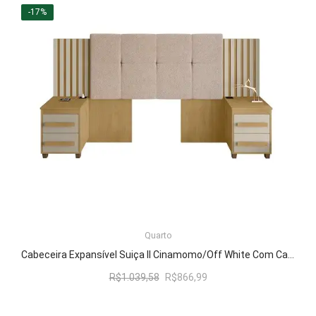
era:
é:
-17%
R$922,74.
R$768,99.
LER MAIS
Quarto
Cabeceira Expansível Suiça II Cinamomo/Off White Com Capitonê Pena Caramelo – RV Móveis
O
O
R$
1.039,58
R$
866,99
preço
preço
original
atual