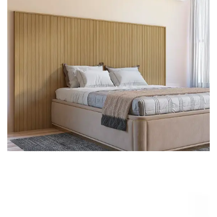
Cômoda
Penteadeira
Guarda Roupas
Roupeiro
Mesa de Cabeceira
Sapateira
Cabeceira
Beliche
Baú
Closet Modulado
Escritório ⬇
Escrivaninha