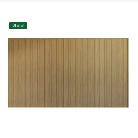
Home Theater
Painel
Oferta!
Rack
Aparador
Balcão
Bancada
Buffets
Livreiro
Luminária
Mesa de Apoio
Mesa de Centro