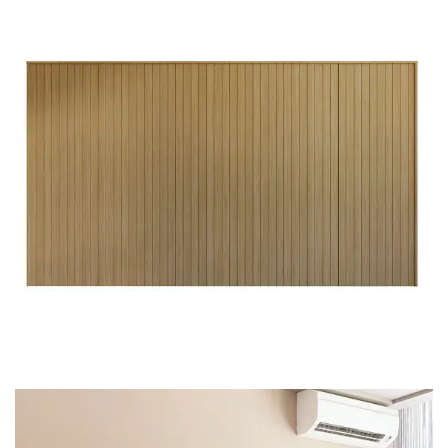
Mesa de Canto
Mesa Lateral
Nicho
Sala de Jantar ⬇
Mesa de Jantar
Mesa
Cristaleira
Adega
Buffets
Quarto ⬇
Cama