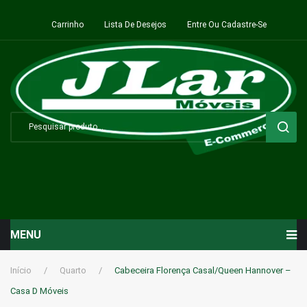
Carrinho
Lista De Desejos
Entre Ou Cadastre-Se
MENU
Início
Início
/
Quarto
/
Cabeceira Florença Casal/Queen Hannover –
Casa D Móveis
Sala de Estar ⬇