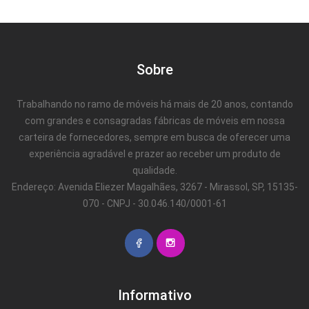
Sobre
Trabalhando no ramo de móveis há mais de 20 anos, contando
com grandes e consagradas fábricas de móveis em nossa
carteira de fornecedores, sempre em busca de oferecer uma
experiência agradável e prazer ao receber um produto de
qualidade.
Endereço: Avenida Eliezer Magalhães, 3267 - Mirassol, SP, 15135-
070 - CNPJ - 30.046.140/0001-61
Informativo