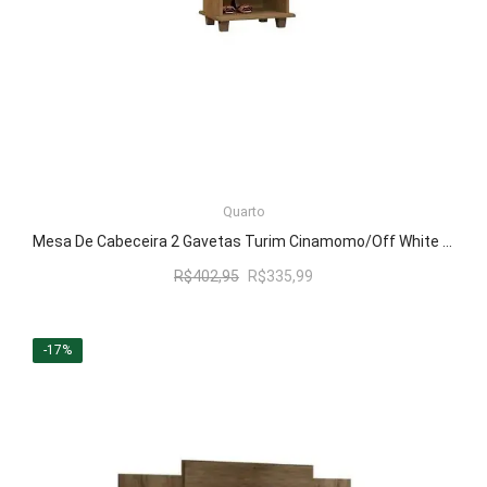
LER MAIS
Quarto
Mesa De Cabeceira 2 Gavetas Turim Cinamomo/Off White – RV Móveis
O
O
R$
402,95
R$
335,99
preço
preço
original
atual
era:
é:
-17%
R$402,95.
R$335,99.