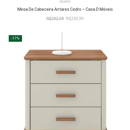
Quarto
Mesa De Cabeceira Antares Cedro – Casa D Móveis
O
O
R$
292,39
R$
243,99
preço
preço
original
atual
era:
é:
-17%
R$292,39.
R$243,99.