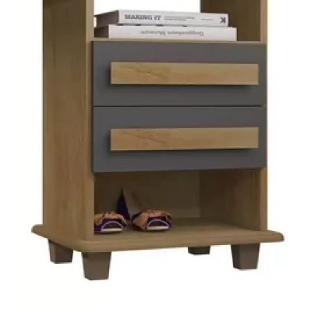
Mesa de Canto
Mesa Lateral
Nicho
Sala de Jantar ⬇
Mesa de Jantar
Mesa
Cristaleira
Adega
Buffets
Quarto ⬇
Cama