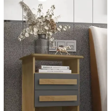
Fruteira
Fogões ⬇
Fogareiro
Banheiro ⬇
Armário de Banheiro
Espelheira
Cadeiras ⬇
Cadeiras
Gamer
Retrô