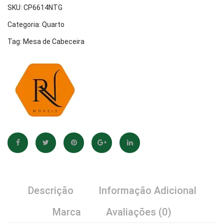
Capitonê
White
SKU:
CP6614NTG
Pena
–
Categoria:
Quarto
Caramelo
RV
Tag:
Mesa de Cabeceira
–
Móvei
RV
Móveis
Descrição
Informação Adicional
Marca
Avaliações (0)