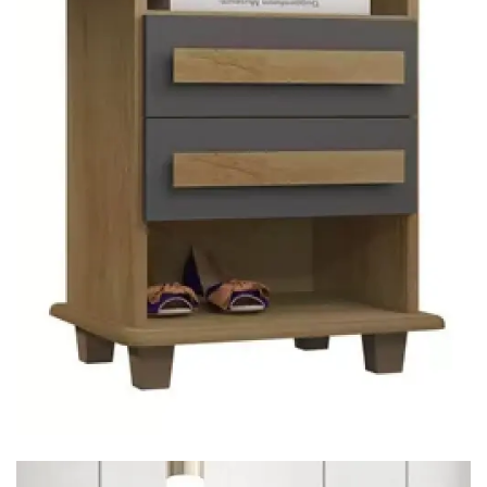
Mesa para Computador
Estante
Armário Organizador
Área de Serviço ⬇
Armário Multiuso
Tábua de Passar
Infantil ⬇
Berço
Cozinha ⬇
Armário de Cozinha
Balcão de Cozinha