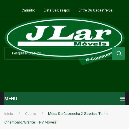
Carrinho
Lista De Desejos
Entre Ou Cadastre-Se
MENU
Início
Início
/
Quarto
/
Mesa De Cabeceira 2 Gavetas Turim
Cinamomo/Grafite – RV Móveis
Sala de Estar ⬇