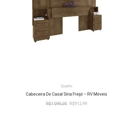
LER MAIS
Quarto
Cabeceira De Casal Síria Freijó – RV Móveis
O
O
R$
1.095,00
R$
912,99
preço
preço
original
atual
era:
é:
R$1.095,00.
R$912,99.