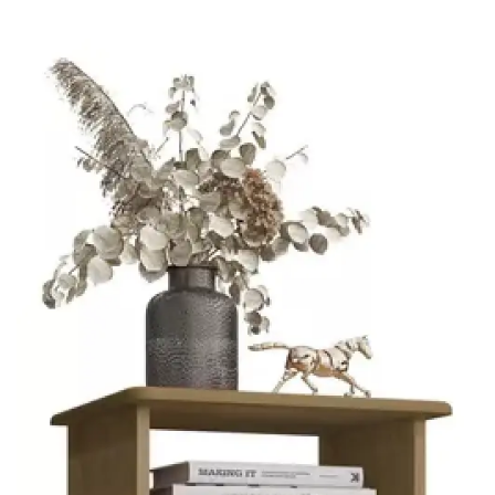
Cômoda
Penteadeira
Guarda Roupas
Roupeiro
Mesa de Cabeceira
Sapateira
Cabeceira
Beliche
Baú
Closet Modulado
Escritório ⬇
Escrivaninha