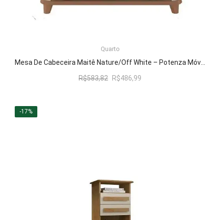
Quarto
LER MAIS
Mesa De Cabeceira Maitê Nature/Off White – Potenza Móveis
O
O
R$
583,82
R$
486,99
preço
preço
original
atual
era:
é:
-17%
R$583,82.
R$486,99.