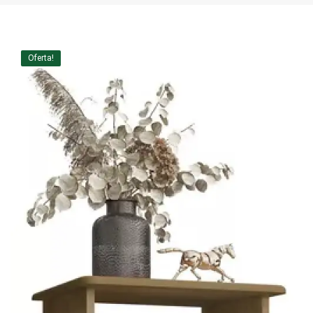
Home Theater
Painel
Oferta!
Rack
Aparador
Balcão
Bancada
Buffets
Livreiro
Luminária
Mesa de Apoio
Mesa de Centro