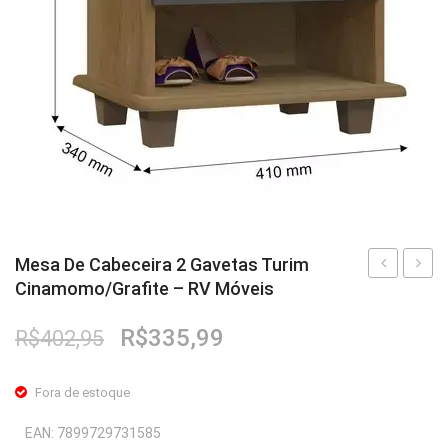
Mesa De Cabeceira 2 Gavetas Turim
Cinamomo/Grafite – RV Móveis
Expansível
De
Suiça
Cabece
O
O
R$
335,99
R$
402,95
II
2
preço
preço
Cinamomo/
Gavet
original
atual
Fora de estoque
White
Turim
era:
é:
R$402,95.
R$335,99.
Com
Cinam
EAN:
7899729731585