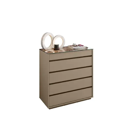
Mesa de Canto
Mesa Lateral
Nicho
Sala de Jantar ⬇
Mesa de Jantar
Mesa
Cristaleira
Adega
Buffets
Quarto ⬇
Cama