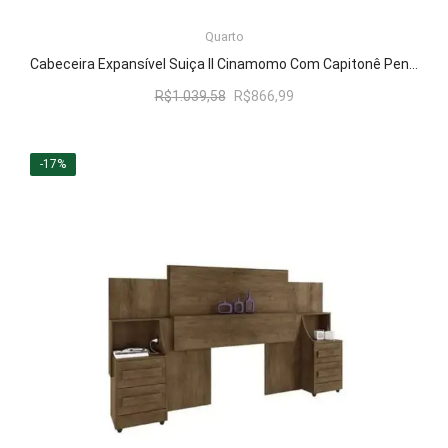
LER MAIS
Quarto
Cabeceira Expansível Suiça II Cinamomo Com Capitonê Pena Caramelo – RV Móveis
O
O
R$
1.039,58
R$
866,99
preço
preço
original
atual
era:
é:
-17%
R$1.039,58.
R$866,99.