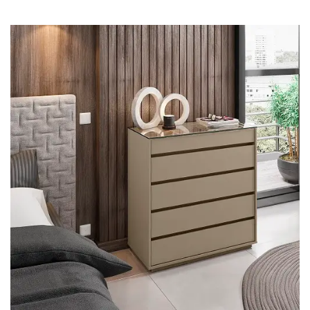
Cômoda
Penteadeira
Guarda Roupas
Roupeiro
Mesa de Cabeceira
Sapateira
Cabeceira
Beliche
Baú
Closet Modulado
Escritório ⬇
Escrivaninha