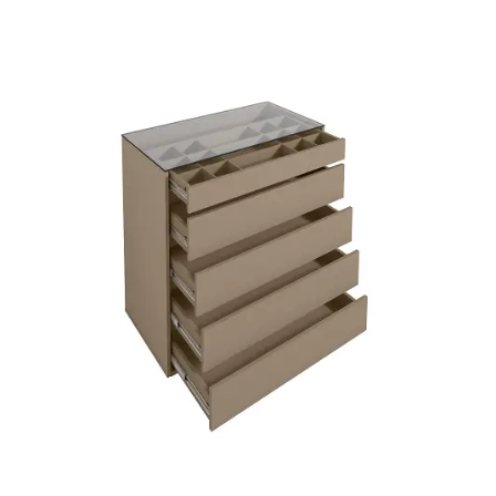
Fruteira
Fogões ⬇
Fogareiro
Banheiro ⬇
Armário de Banheiro
Espelheira
Cadeiras ⬇
Cadeiras
Gamer
Retrô