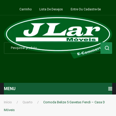
Carrinho
Lista De Desejos
Entre Ou Cadastre-Se
MENU
Início
Início
/
Quarto
/
Comoda Belize 5 Gavetas Fendi – Casa D
Móveis
Sala de Estar ⬇