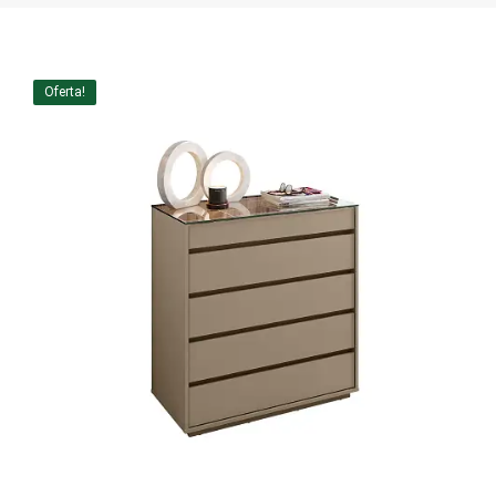
Home Theater
Painel
Oferta!
Rack
Aparador
Balcão
Bancada
Buffets
Livreiro
Luminária
Mesa de Apoio
Mesa de Centro