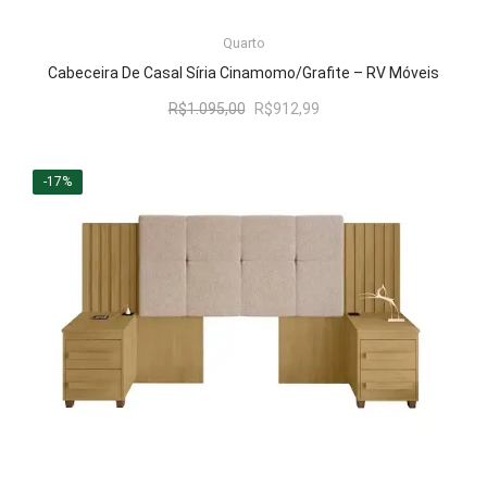
LER MAIS
Quarto
Cabeceira De Casal Síria Cinamomo/Grafite – RV Móveis
O
O
R$
1.095,00
R$
912,99
preço
preço
original
atual
era:
é:
-17%
R$1.095,00.
R$912,99.