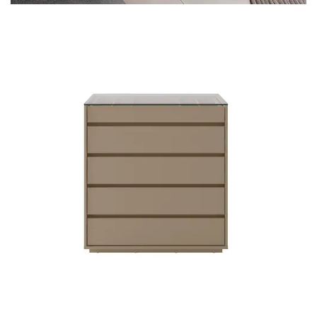
Mesa para Computador
Estante
Armário Organizador
Área de Serviço ⬇
Armário Multiuso
Tábua de Passar
Infantil ⬇
Berço
Cozinha ⬇
Armário de Cozinha
Balcão de Cozinha