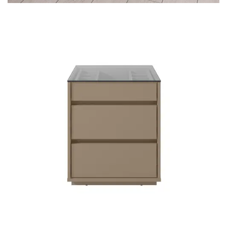
Mesa para Computador
Estante
Armário Organizador
Área de Serviço ⬇
Armário Multiuso
Tábua de Passar
Infantil ⬇
Berço
Cozinha ⬇
Armário de Cozinha
Balcão de Cozinha