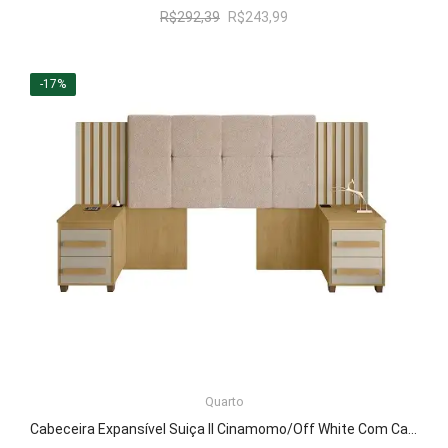
O
O
R$
292,39
R$
243,99
preço
preço
original
atual
era:
é:
-17%
R$292,39.
R$243,99.
LER MAIS
Quarto
Cabeceira Expansível Suiça II Cinamomo/Off White Com Capitonê Pena Caramelo – RV Móveis