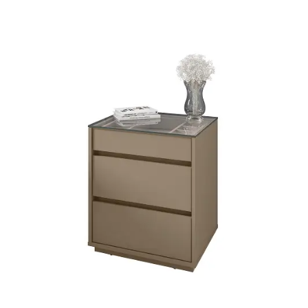
Mesa de Canto
Mesa Lateral
Nicho
Sala de Jantar ⬇
Mesa de Jantar
Mesa
Cristaleira
Adega
Buffets
Quarto ⬇
Cama