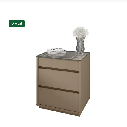
Home Theater
Painel
Oferta!
Rack
Aparador
Balcão
Bancada
Buffets
Livreiro
Luminária
Mesa de Apoio
Mesa de Centro