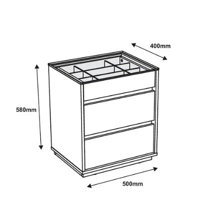
Fruteira
Fogões ⬇
Fogareiro
Banheiro ⬇
Armário de Banheiro
Espelheira
Cadeiras ⬇
Cadeiras
Gamer
Retrô