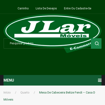
Carrinho
Lista De Desejos
Entre Ou Cadastre-Se
MENU
Início
Início
/
Quarto
/
Mesa De Cabeceira Belize Fendi – Casa D
Móveis
Sala de Estar ⬇