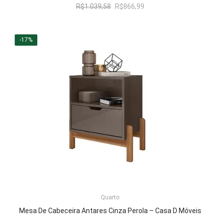
O
O
R$
1.039,58
R$
866,99
preço
preço
original
atual
era:
é:
-17%
R$1.039,58.
R$866,99.
LER MAIS
Quarto
Mesa De Cabeceira Antares Cinza Perola – Casa D Móveis