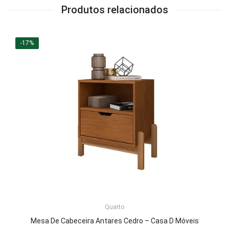
Produtos relacionados
-17%
LER MAIS
Quarto
Mesa De Cabeceira Antares Cedro – Casa D Móveis