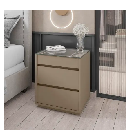
Cômoda
Penteadeira
Guarda Roupas
Roupeiro
Mesa de Cabeceira
Sapateira
Cabeceira
Beliche
Baú
Closet Modulado
Escritório ⬇
Escrivaninha