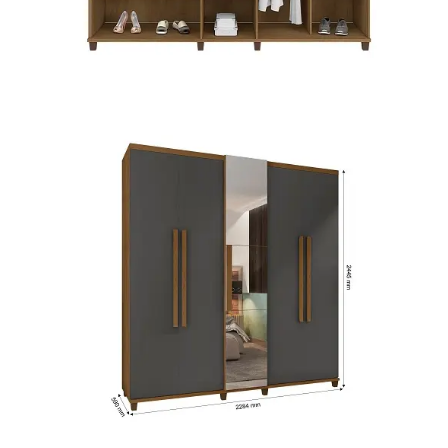
Mesa para Computador
Estante
Armário Organizador
Área de Serviço ⬇
Armário Multiuso
Tábua de Passar
Infantil ⬇
Berço
Cozinha ⬇
Armário de Cozinha
Balcão de Cozinha