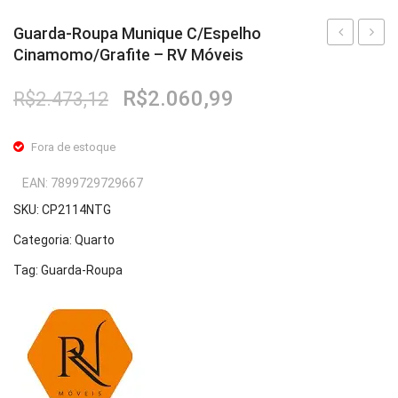
Fruteira
Guarda-Roupa Munique C/Espelho
Cinamomo/Grafite – RV Móveis
Roupa
Roupa
Fogões ⬇
Munique
Muniq
O
O
R$
2.060,99
R$
2.473,12
Fogareiro
Freijó/Off
C/Esp
preço
preço
White
Cinam
Banheiro ⬇
original
atual
Fora de estoque
–
White
era:
é:
Armário de Banheiro
R$2.473,12.
R$2.060,99.
RV
RV
EAN:
7899729729667
Espelheira
Móveis
Móvei
SKU:
CP2114NTG
Cadeiras ⬇
Categoria:
Quarto
Tag:
Guarda-Roupa
Cadeiras
Gamer
Retrô