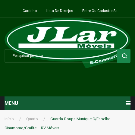
Carrinho
Lista De Desejos
Entre Ou Cadastre-Se
MENU
Início
Início
/
Quarto
/
Guarda-Roupa Munique C/Espelho
Cinamomo/Grafite – RV Móveis
Sala de Estar ⬇