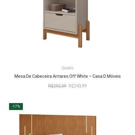
LER MAIS
Quarto
Mesa De Cabeceira Antares Off White – Casa D Móveis
O
O
R$
292,39
R$
243,99
preço
preço
original
atual
era:
é:
-17%
R$292,39.
R$243,99.