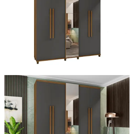
Mesa de Canto
Mesa Lateral
Nicho
Sala de Jantar ⬇
Mesa de Jantar
Mesa
Cristaleira
Adega
Buffets
Quarto ⬇
Cama