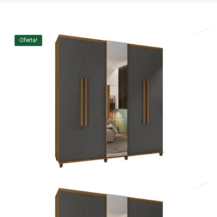
Home Theater
Painel
Oferta!
Rack
Aparador
Balcão
Bancada
Buffets
Livreiro
Luminária
Mesa de Apoio
Mesa de Centro