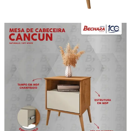
Mesa para Computador
Estante
Armário Organizador
Área de Serviço ⬇
Armário Multiuso
Tábua de Passar
Infantil ⬇
Berço
Cozinha ⬇
Armário de Cozinha
Balcão de Cozinha