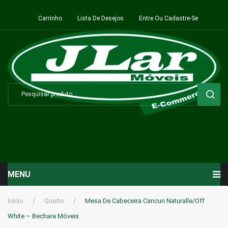
Carrinho
Lista De Desejos
Entre Ou Cadastre-Se
MENU
Início
Início
/
Quarto
/
Mesa De Cabeceira Cancun Naturalle/Off
White – Bechara Móveis
Sala de Estar ⬇