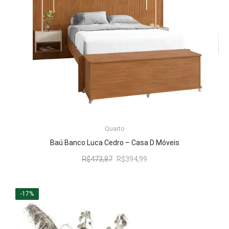
LER MAIS
Quarto
Baú Banco Luca Cedro – Casa D Móveis
O
O
R$
473,87
R$
394,99
preço
preço
original
atual
era:
é:
-17%
R$473,87.
R$394,99.