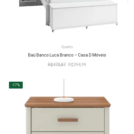
LER MAIS
Quarto
Baú Banco Luca Branco – Casa D Móveis
O
O
R$
473,87
R$
394,99
preço
preço
original
atual
era:
é:
-17%
R$473,87.
R$394,99.