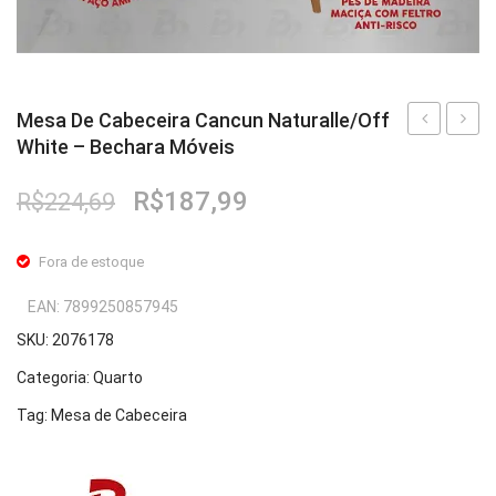
Fruteira
Fogões ⬇
Mesa De Cabeceira Cancun Naturalle/Off
Fogareiro
White – Bechara Móveis
Turim
De
Banheiro ⬇
1.6
Cabece
O
O
R$
187,99
R$
224,69
Armário de Banheiro
Preto
Cancu
preço
preço
Fosco/Natur
Off
original
atual
Espelheira
Fora de estoque
–
White/
era:
é:
Cadeiras ⬇
R$224,69.
R$187,99.
Bechara
–
EAN:
7899250857945
Móveis
Becha
SKU:
2076178
Cadeiras
Móvei
Categoria:
Quarto
Gamer
Tag:
Mesa de Cabeceira
Retrô