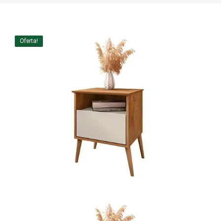
Home Theater
Painel
Oferta!
Rack
Aparador
Balcão
Bancada
Buffets
Livreiro
Luminária
Mesa de Apoio
Mesa de Centro