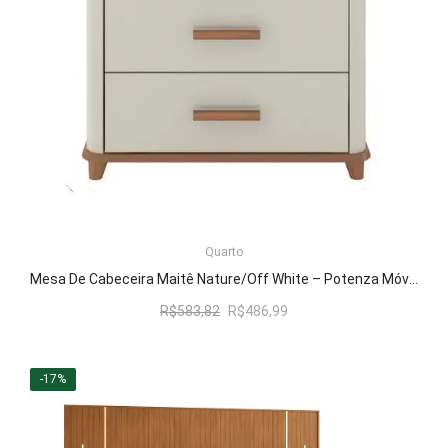
Quarto
LER MAIS
Mesa De Cabeceira Maitê Nature/Off White – Potenza Móveis
O
O
R$
583,82
R$
486,99
preço
preço
original
atual
era:
é:
-17%
R$583,82.
R$486,99.