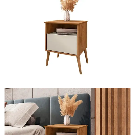
Mesa de Canto
Mesa Lateral
Nicho
Sala de Jantar ⬇
Mesa de Jantar
Mesa
Cristaleira
Adega
Buffets
Quarto ⬇
Cama