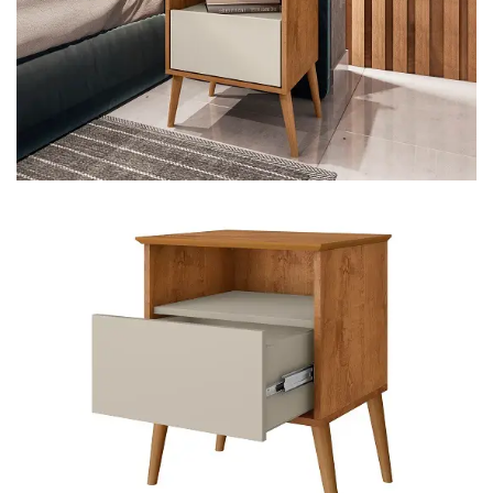
Cômoda
Penteadeira
Guarda Roupas
Roupeiro
Mesa de Cabeceira
Sapateira
Cabeceira
Beliche
Baú
Closet Modulado
Escritório ⬇
Escrivaninha