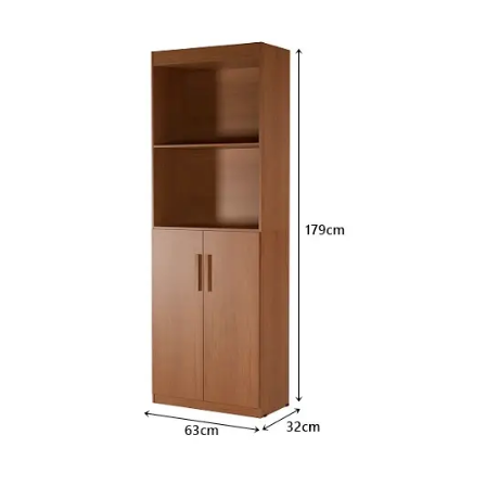
Fruteira
Fogões ⬇
Fogareiro
Banheiro ⬇
Armário de Banheiro
Espelheira
Cadeiras ⬇
Cadeiras
Gamer
Retrô