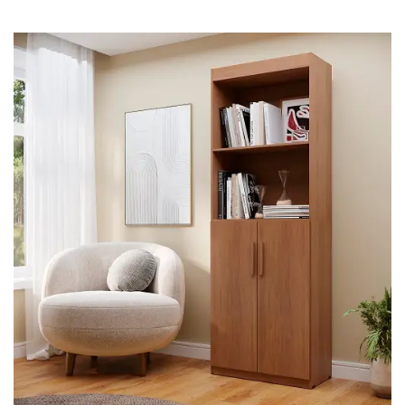
Cômoda
Penteadeira
Guarda Roupas
Roupeiro
Mesa de Cabeceira
Sapateira
Cabeceira
Beliche
Baú
Closet Modulado
Escritório ⬇
Escrivaninha