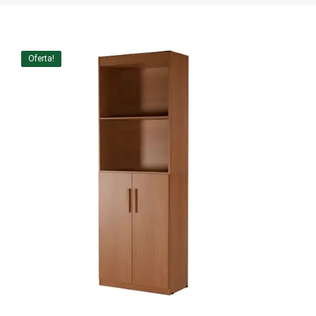
Home Theater
Painel
Oferta!
Rack
Aparador
Balcão
Bancada
Buffets
Livreiro
Luminária
Mesa de Apoio
Mesa de Centro