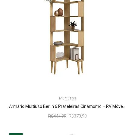
Multiusos
LER MAIS
Armário Multiuso Berlin 6 Prateleiras Cinamomo – RV Móveis
O
O
R$
444,89
R$
370,99
preço
preço
original
atual