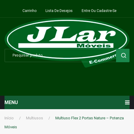
Carrinho
Lista De Desejos
Entre Ou Cadastre-Se
MENU
Início
Início
/
Multiusos
/
Multiuso Flex 2 Portas Nature – Potenza
Móveis
Sala de Estar ⬇