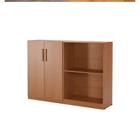
Mesa para Computador
Estante
Armário Organizador
Área de Serviço ⬇
Armário Multiuso
Tábua de Passar
Infantil ⬇
Berço
Cozinha ⬇
Armário de Cozinha
Balcão de Cozinha