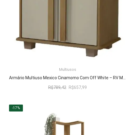
Multiusos
LER MAIS
Armário Multiuso Mexico Cinamomo Com Off White – RV Móveis
O
O
R$
789,42
R$
657,99
preço
preço
original
atual
era:
é:
-17%
R$789,42.
R$657,99.