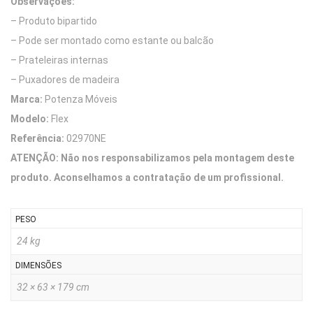
Observações:
– Produto bipartido
– Pode ser montado como estante ou balcão
– Prateleiras internas
– Puxadores de madeira
Marca:
Potenza Móveis
Modelo:
Flex
Referência:
02970NE
ATENÇÃO: Não nos responsabilizamos pela montagem deste
produto. Aconselhamos a contratação de um profissional.
PESO
24 kg
DIMENSÕES
32 × 63 × 179 cm