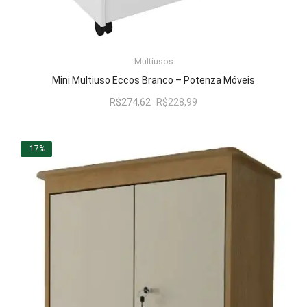
LER MAIS
Multiusos
Mini Multiuso Eccos Branco – Potenza Móveis
O
O
R$
274,62
R$
228,99
preço
preço
original
atual
era:
é:
-17%
R$274,62.
R$228,99.