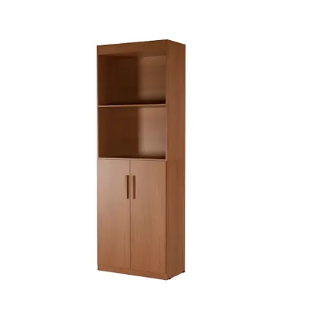
Mesa de Canto
Mesa Lateral
Nicho
Sala de Jantar ⬇
Mesa de Jantar
Mesa
Cristaleira
Adega
Buffets
Quarto ⬇
Cama