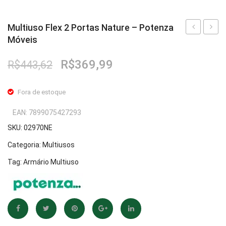
Multiuso Flex 2 Portas Nature – Potenza
Móveis
Flex
Flex
2
2
O
O
R$
369,99
R$
443,62
Portas
Porta
preço
preço
Branco
Preto/
original
atual
Fora de estoque
–
–
era:
é:
R$443,62.
R$369,99.
Potenza
Poten
EAN:
7899075427293
Móveis
Móvei
SKU:
02970NE
Categoria:
Multiusos
Tag:
Armário Multiuso