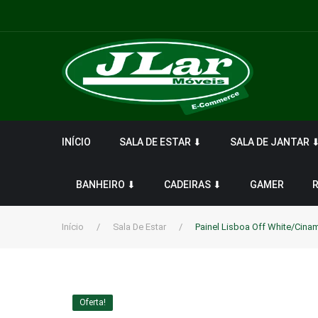
INÍCIO
SALA DE ESTAR ⬇
SALA DE JANTAR 
BANHEIRO ⬇
CADEIRAS ⬇
GAMER
Início
/
Sala De Estar
/
Painel Lisboa Off White/Cin
Oferta!