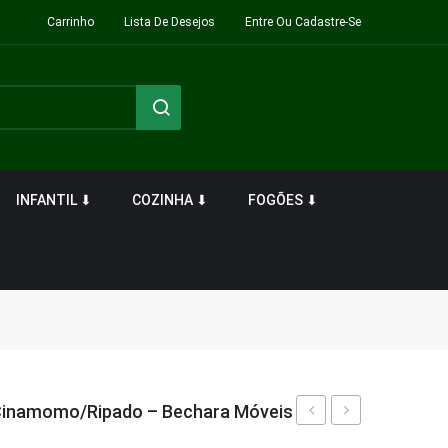
Carrinho
Lista De Desejos
Entre Ou Cadastre-Se
INFANTIL ⬇
COZINHA ⬇
FOGÕES ⬇
/Cinamomo/Ripado – Bechara Móveis
Denver
Lisboa