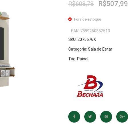
O
R$
507,99
R$
608,78
preço
original
Fora de estoque
era:
R$608,78
EAN:
7899250852513
SKU:
2075676X
Categoria:
Sala de Estar
Tag:
Painel