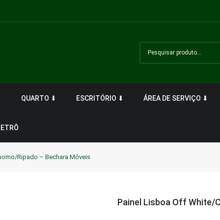
⬇
QUARTO ⬇
ESCRITÓRIO ⬇
ÁREA DE SERVIÇO ⬇
RETRÔ
amomo/Ripado – Bechara Móveis
Painel Lisboa Off White