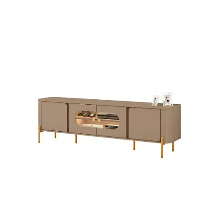
Mesa de Canto
Mesa Lateral
Nicho
Sala de Jantar ⬇
Mesa de Jantar
Mesa
Cristaleira
Adega
Buffets
Quarto ⬇
Cama