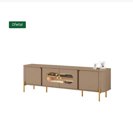
Home Theater
Painel
Oferta!
Rack
Aparador
Balcão
Bancada
Buffets
Livreiro
Luminária
Mesa de Apoio
Mesa de Centro