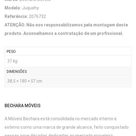
Modelo:
Juquehy
Referência:
2076732
ATENÇÃO: Não nos responsabilizamos pela montagem deste
produto. Aconselhamos a contratação de um profissional.
PESO
31 kg
DIMENSÕES
38,5 × 180 × 57 cm
BECHARA MÓVEIS
A Móveis Bechara está consolidada no mercado interno e
externo como uma marca de grande alcance, feito conquistado
nessas nove décadas dedicadas ao mercado moveleiro.