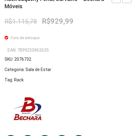
Móveis
Guarapari
Juque
Freijó/Fendi
Fendi/
O
O
R$
929,99
R$
1.115,78
–
–
preço
preço
Bechara
Becha
original
atual
Fora de estoque
Móveis
Móvei
era:
é:
R$1.115,78.
R$929,99.
EAN:
7899250862635
SKU:
2076732
Categoria:
Sala de Estar
Tag:
Rack