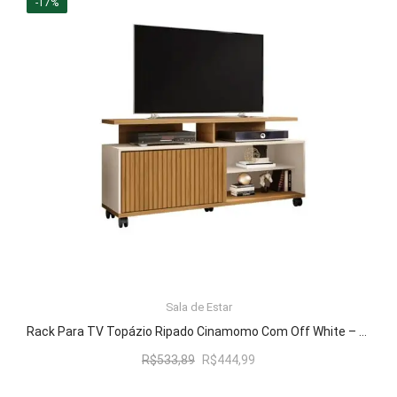
-17%
LER MAIS
Sala de Estar
Rack Para TV Topázio Ripado Cinamomo Com Off White – Bechara Móveis
O
O
R$
533,89
R$
444,99
preço
preço