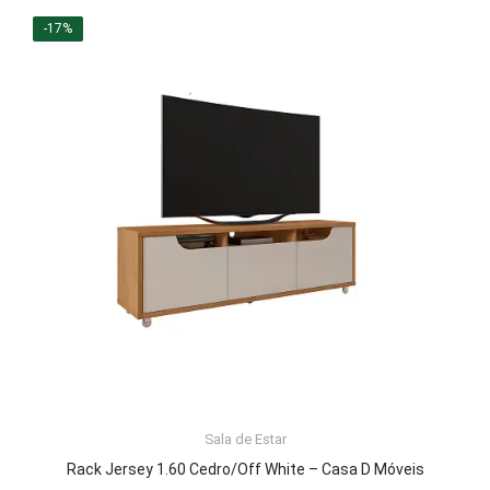
original
atual
era:
é:
-17%
R$533,89.
R$444,99.
LER MAIS
Sala de Estar
Rack Jersey 1.60 Cedro/Off White – Casa D Móveis