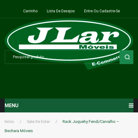
Carrinho
Lista De Desejos
Entre Ou Cadastre-Se
MENU
Início
Início
/
Sala De Estar
/
Rack Juquehy Fendi/Carvalho –
Bechara Móveis
Sala de Estar ⬇