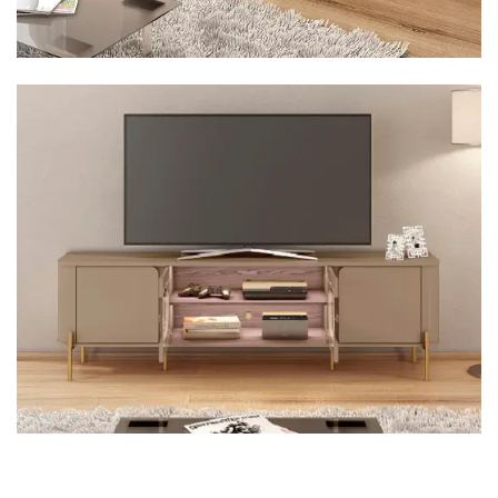
Mesa para Computador
Estante
Armário Organizador
Área de Serviço ⬇
Armário Multiuso
Tábua de Passar
Infantil ⬇
Berço
Cozinha ⬇
Armário de Cozinha
Balcão de Cozinha