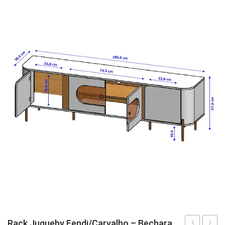
Fruteira
Fogões ⬇
Fogareiro
Banheiro ⬇
Armário de Banheiro
Espelheira
Cadeiras ⬇
Cadeiras
Gamer
Retrô
Rack Juquehy Fendi/Carvalho – Bechara