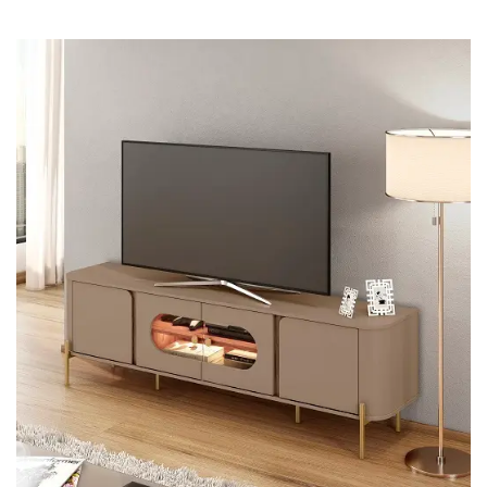
Cômoda
Penteadeira
Guarda Roupas
Roupeiro
Mesa de Cabeceira
Sapateira
Cabeceira
Beliche
Baú
Closet Modulado
Escritório ⬇
Escrivaninha