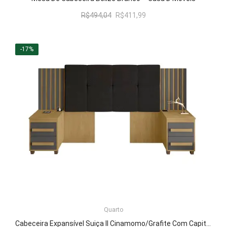
O
O
R$
494,04
R$
411,99
preço
preço
original
atual
era:
é:
-17%
R$494,04.
R$411,99.
LER MAIS
Quarto
Cabeceira Expansível Suiça II Cinamomo/Grafite Com Capitonê Preto – RV Móveis