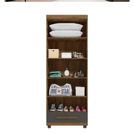
Mesa para Computador
Estante
Armário Organizador
Área de Serviço ⬇
Armário Multiuso
Tábua de Passar
Infantil ⬇
Berço
Cozinha ⬇
Armário de Cozinha
Balcão de Cozinha