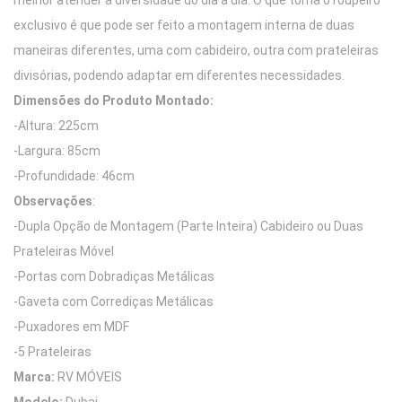
melhor atender a diversidade do dia a dia. O que torna o roupeiro
exclusivo é que pode ser feito a montagem interna de duas
maneiras diferentes, uma com cabideiro, outra com prateleiras
divisórias, podendo adaptar em diferentes necessidades.
Dimensões do Produto Montado:
-Altura: 225cm
-Largura: 85cm
-Profundidade: 46cm
Observações
:
-Dupla Opção de Montagem (Parte Inteira) Cabideiro ou Duas
Prateleiras Móvel
-Portas com Dobradiças Metálicas
-Gaveta com Corrediças Metálicas
-Puxadores em MDF
-5 Prateleiras
Marca:
RV MÓVEIS