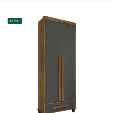
Home Theater
Painel
Oferta!
Rack
Aparador
Balcão
Bancada
Buffets
Livreiro
Luminária
Mesa de Apoio
Mesa de Centro