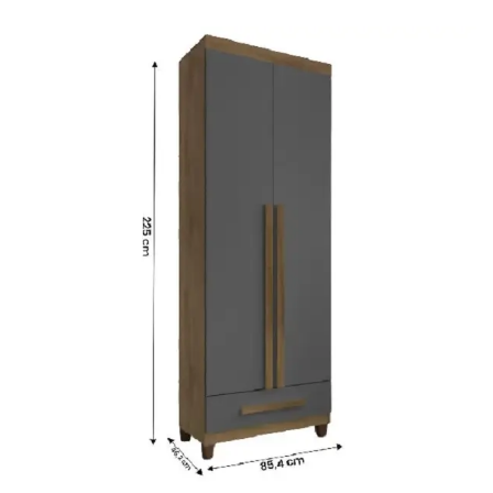
Fruteira
Fogões ⬇
Fogareiro
Banheiro ⬇
Armário de Banheiro
Espelheira
Cadeiras ⬇
Cadeiras
Gamer
Retrô