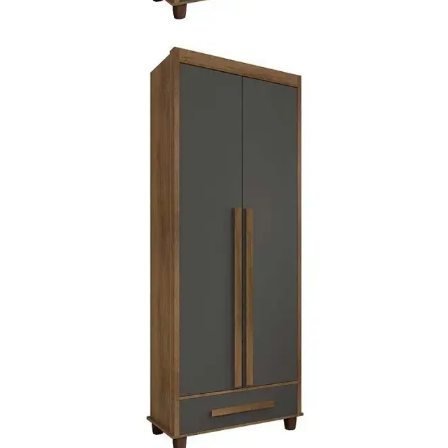
Mesa de Canto
Mesa Lateral
Nicho
Sala de Jantar ⬇
Mesa de Jantar
Mesa
Cristaleira
Adega
Buffets
Quarto ⬇
Cama