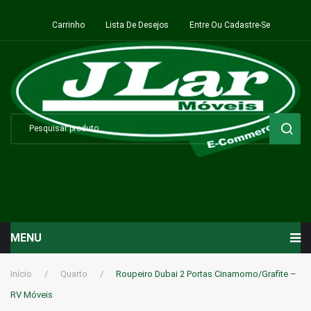
Carrinho
Lista De Desejos
Entre Ou Cadastre-Se
MENU
Início
Início
/
Quarto
/
Roupeiro Dubai 2 Portas Cinamomo/Grafite –
RV Móveis
Sala de Estar ⬇