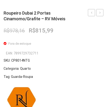
Roupeiro Dubai 2 Portas
Cinamomo/Grafite – RV Móveis
Dubai
Dubai
2
2
O
O
R$
815,99
R$
978,16
Portas
Porta
preço
preço
Cinamomo
Cinam
original
atual
Fora de estoque
–
White
era:
é:
R$978,16.
R$815,99.
RV
–
EAN:
7899729732711
Móveis
RV
SKU:
CP8014NTG
Móvei
Categoria:
Quarto
Tag:
Guarda-Roupa