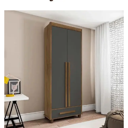
Cômoda
Penteadeira
Guarda Roupas
Roupeiro
Mesa de Cabeceira
Sapateira
Cabeceira
Beliche
Baú
Closet Modulado
Escritório ⬇
Escrivaninha