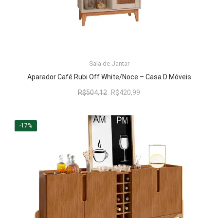
Sala de Jantar
LER MAIS
Aparador Café Rubi Off White/Noce – Casa D Móveis
O
O
R$
504,12
R$
420,99
preço
preço
original
atual
era:
é:
-17%
R$504,12.
R$420,99.