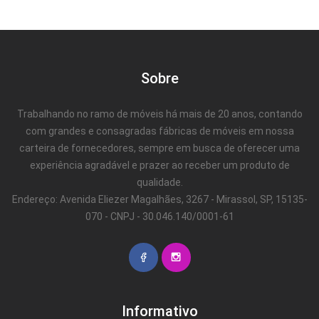
Sobre
Trabalhando no ramo de móveis há mais de 20 anos, contando
com grandes e consagradas fábricas de móveis em nossa
carteira de fornecedores, sempre em busca de oferecer uma
experiência agradável e prazer ao receber um produto de
qualidade.
Endereço: Avenida Eliezer Magalhães, 3267 - Mirassol, SP, 15135-
070 - CNPJ - 30.046.140/0001-61
Informativo