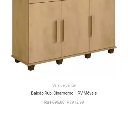
Sala de Jantar
LER MAIS
Balcão Rubi Cinamomo – RV Móveis
O
O
R$
1.095,00
R$
912,99
preço
preço
original
atual
era:
é:
R$1.095,00.
R$912,99.