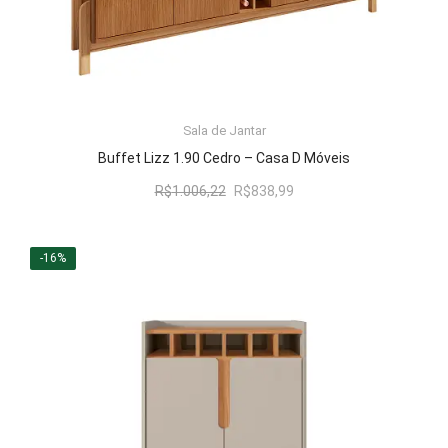
LER MAIS
Sala de Jantar
Buffet Lizz 1.90 Cedro – Casa D Móveis
O
O
R$
1.006,22
R$
838,99
preço
preço
original
atual
era:
é:
-16%
R$1.006,22.
R$838,99.