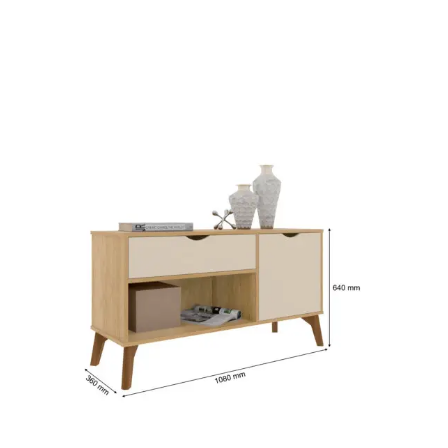
Fruteira
Fogões ⬇
Fogareiro
Banheiro ⬇
Armário de Banheiro
Espelheira
Cadeiras ⬇
Cadeiras
Gamer
Retrô