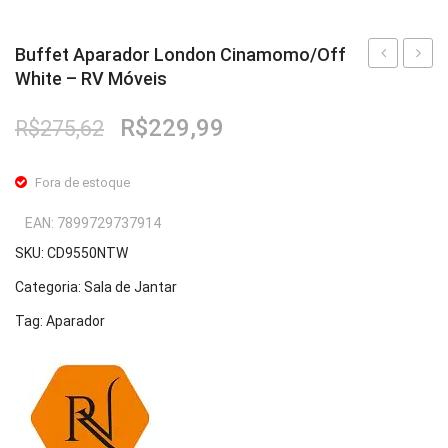
Buffet Aparador London Cinamomo/Off
White – RV Móveis
Aparador
Apara
London
Londo
O
O
R$
229,99
R$
275,62
Branco
Preto
preço
preço
–
–
original
atual
Fora de estoque
RV
RV
era:
é:
R$275,62.
R$229,99.
Móveis
Móvei
EAN:
7899729737914
SKU:
CD9550NTW
Categoria:
Sala de Jantar
Tag:
Aparador