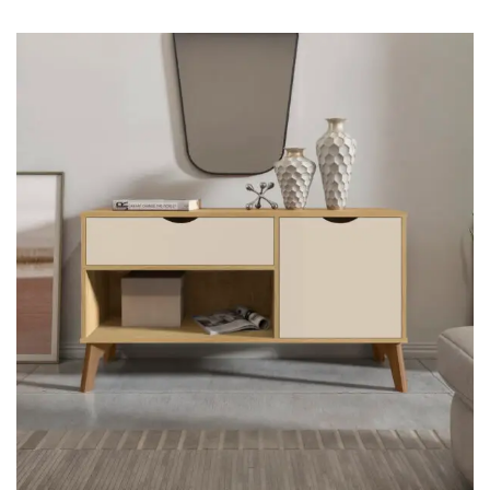
Mesa para Computador
Estante
Armário Organizador
Área de Serviço ⬇
Armário Multiuso
Tábua de Passar
Infantil ⬇
Berço
Cozinha ⬇
Armário de Cozinha
Balcão de Cozinha