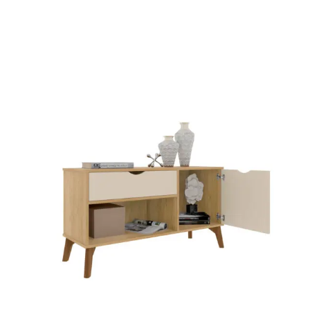
Cômoda
Penteadeira
Guarda Roupas
Roupeiro
Mesa de Cabeceira
Sapateira
Cabeceira
Beliche
Baú
Closet Modulado
Escritório ⬇
Escrivaninha