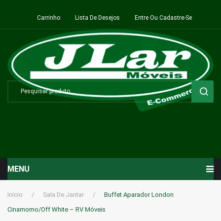
Carrinho
Lista De Desejos
Entre Ou Cadastre-Se
MENU
Início
Início
/
Sala De Jantar
/
Buffet Aparador London
Cinamomo/Off White – RV Móveis
Sala de Estar ⬇