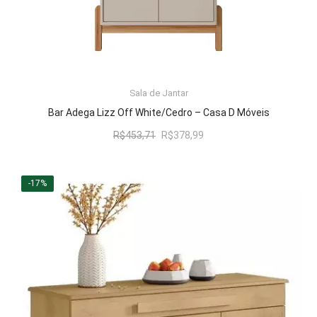
LER MAIS
Sala de Jantar
Bar Adega Lizz Off White/Cedro – Casa D Móveis
O
O
R$
453,71
R$
378,99
preço
preço
original
atual
era:
é:
-17%
R$453,71.
R$378,99.