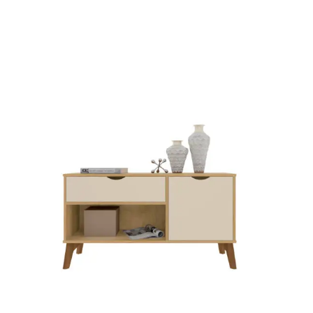
Mesa de Canto
Mesa Lateral
Nicho
Sala de Jantar ⬇
Mesa de Jantar
Mesa
Cristaleira
Adega
Buffets
Quarto ⬇
Cama