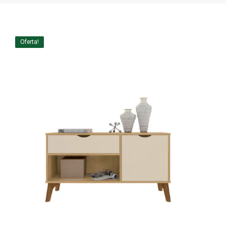
Home Theater
Painel
Oferta!
Rack
Aparador
Balcão
Bancada
Buffets
Livreiro
Luminária
Mesa de Apoio
Mesa de Centro