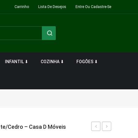
Carrinho
Lista De Desejos
Entre Ou Cadastre-Se
INFANTIL ⬇
COZINHA ⬇
FOGÕES ⬇
ite/Cedro – Casa D Móveis
Lateral
Roma