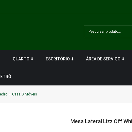
⬇
QUARTO ⬇
ESCRITÓRIO ⬇
ÁREA DE SERVIÇO ⬇
RETRÔ
Cedro – Casa D Móveis
Mesa Lateral Lizz Off Wh