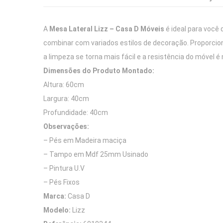
A
Mesa Lateral Lizz – Casa D Móveis
é ideal para você
combinar com variados estilos de decoração. Proporci
a limpeza se torna mais fácil e a resistência do móvel é
Dimensões do Produto Montado:
Altura: 60cm
Largura: 40cm
Profundidade: 40cm
Observações:
– Pés em Madeira maciça
– Tampo em Mdf 25mm Usinado
– Pintura U.V
– Pés Fixos
Marca:
Casa D
Modelo:
Lizz