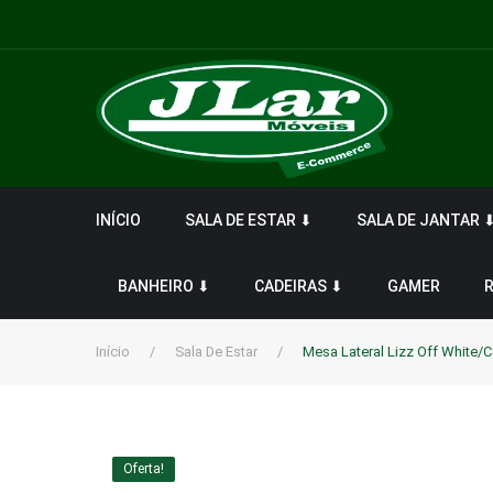
INÍCIO
SALA DE ESTAR ⬇
SALA DE JANTAR 
BANHEIRO ⬇
CADEIRAS ⬇
GAMER
Início
/
Sala De Estar
/
Mesa Lateral Lizz Off White/
Oferta!