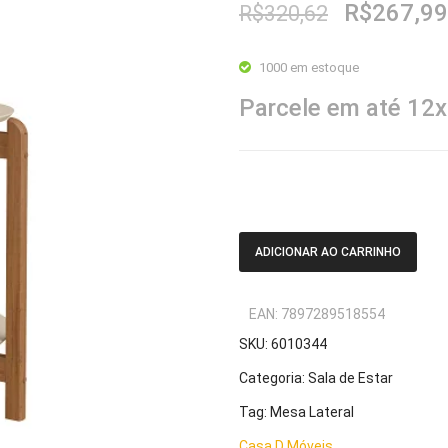
O
R$
267,99
R$
320,62
preço
original
1000 em estoque
era:
Parcele em até 12
R$320,62
Mesa Lateral Lizz Off White/Ced
ADICIONAR AO CARRINHO
EAN:
7897289518554
SKU:
6010344
Categoria:
Sala de Estar
Tag:
Mesa Lateral
Casa D Móveis