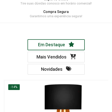
Tire suas dúvidas conosco em horário comercial!
Home Theater
Compra Segura
Painel
Garantimos uma experiência segura!
Rack
Aparador
Em Destaque
Balcão
Bancada
Mais Vendidos
Buffets
Novidades
Livreiro
Luminária
-14%
Mesa de Apoio
Mesa de Centro