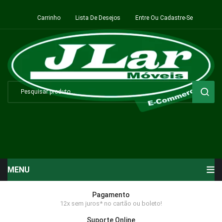
Carrinho
Lista De Desejos
Entre Ou Cadastre-Se
MENU
Início
Pagamento
12x sem juros* no cartão ou boleto!
Sala de Estar ⬇
Suporte Online