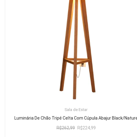
Mesa de Canto
Mesa Lateral
Nicho
Sala de Jantar ⬇
Mesa de Jantar
Mesa
Cristaleira
Adega
Buffets
ADICIONAR AO CARRINHO
Sala de Estar
Quarto ⬇
Luminária De Chão Tripé Celta Com Cúpula Abajur Black/Natur
Cama
O
O
R$
262,99
R$
224,99
preço
preço