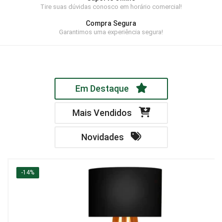
Tire suas dúvidas conosco em horário comercial!
Home Theater
Compra Segura
Painel
Garantimos uma experiência segura!
Rack
Aparador
Em Destaque
Balcão
Bancada
Mais Vendidos
Buffets
Novidades
Livreiro
Luminária
-14%
Mesa de Apoio
Mesa de Centro