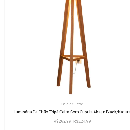
Mesa de Canto
Mesa Lateral
Nicho
Sala de Jantar ⬇
Mesa de Jantar
Mesa
Cristaleira
Adega
Buffets
ADICIONAR AO CARRINHO
Sala de Estar
Quarto ⬇
Luminária De Chão Tripé Celta Com Cúpula Abajur Black/Natur
Cama
O
O
R$
262,99
R$
224,99
preço
preço