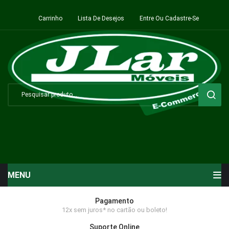
Carrinho
Lista De Desejos
Entre Ou Cadastre-Se
MENU
Início
Pagamento
12x sem juros* no cartão ou boleto!
Sala de Estar ⬇
Suporte Online